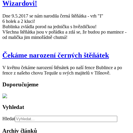
Wizardovi!
Dne 9.5.2017 se nám narodila černá štěňátka - vrh "I"
6 holek a 2 kluci!
Bublinka zvládla porod na jedničku s hvězdičkou!
Všechna štěňátka jsou v pořádku a zdá se, že budou po mamince -
od malička jim mimořádně chutná!
Čekáme narození černých štěňátek
V květnu čekáme narození štěnátek po naší fence Bublince a po
fence z našeho chovu Tequile u svých majitelů v Tišnově.
Doporučujeme
Vyhledat
Hledat
Archiv článků