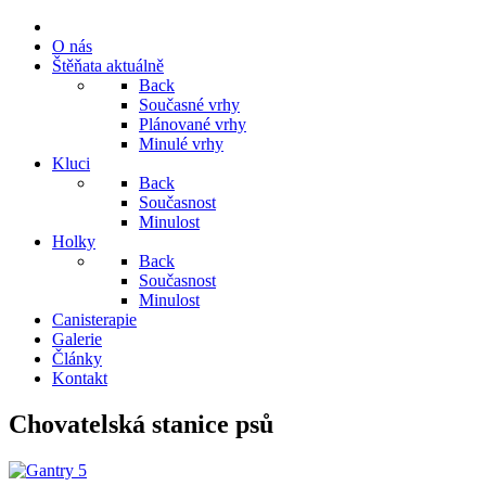
O nás
Štěňata aktuálně
Back
Současné vrhy
Plánované vrhy
Minulé vrhy
Kluci
Back
Současnost
Minulost
Holky
Back
Současnost
Minulost
Canisterapie
Galerie
Články
Kontakt
Chovatelská stanice psů