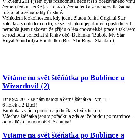
V květnu 2014 jsem byla rozhodnutá nechat si z očekávaného vrhu
černou fenku. Jenže jak to bývá, černá fenka se nenarodila žádná,
místo toho se narodily tři žluté.
Vzhledem k okolnostem, kdy jednu žlutou fenku Original Star
zalehla a s ohledem na to, že se jednalo o její druhý a poslední vrh,
nemohla jsem riskovat, že přijdu o léta chovatelské práce a tak jsem
se rozhodla ponechat si fenky obě. Bublinku (Bubble My Star
Royal Standard) a Bambulku (Best Star Royal Standard).
Vítáme na svět štěňátka po Bublince a
Wizardovi! (2)
Dne 9.5.2017 se nám narodila černá štěňátka - vrh "I"
6 holek a 2 kluci!
Bublinka zvládla porod na jedničku s hvězdičkou!
Všechna štěňátka jsou v pořádku a zdá se, že budou po mamince -
od malička jim mimořádně chutná!
Vítáme na svět štěňátka po Bublince a