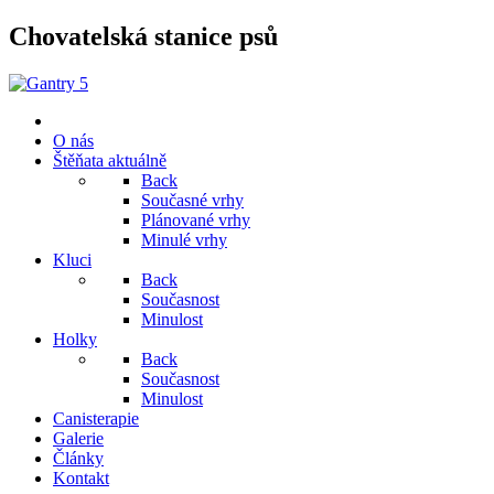
Chovatelská stanice psů
O nás
Štěňata aktuálně
Back
Současné vrhy
Plánované vrhy
Minulé vrhy
Kluci
Back
Současnost
Minulost
Holky
Back
Současnost
Minulost
Canisterapie
Galerie
Články
Kontakt