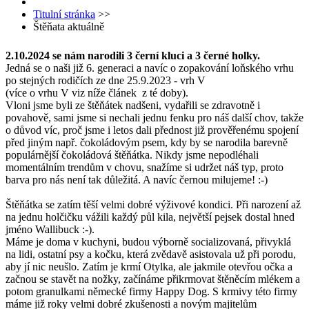
Titulní stránka
>>
Štěňata aktuálně
2.10.2024 se nám narodili 3 černí kluci a 3 černé holky.
Jedná se o naši již 6. generaci a navíc o zopakování loňského vrhu
po stejných rodičích ze dne 25.9.2023 - vrh V
(více o vrhu V viz níže článek z té doby).
Vloni jsme byli ze štěňátek nadšeni, vydařili se zdravotně i
povahově, sami jsme si nechali jednu fenku pro náš další chov, takže
o důvod víc, proč jsme i letos dali přednost již prověřenému spojení
před jiným např. čokoládovým psem, kdy by se narodila barevně
populárnější čokoládová štěňátka. Nikdy jsme nepodléhali
momentálním trendům v chovu, snažíme si udržet náš typ, proto
barva pro nás není tak důležitá. A navíc černou milujeme! :-)
Štěňátka se zatím těší velmi dobré výživové kondici. Při narození až
na jednu holčičku vážili každý půl kila, největší pejsek dostal hned
jméno Wallibuck :-).
Máme je doma v kuchyni, budou výborně socializovaná, přivyklá
na lidi, ostatní psy a kočku, která zvědavě asistovala už při porodu,
aby jí nic neušlo. Zatím je krmí Otylka, ale jakmile otevřou očka a
začnou se stavět na nožky, začínáme přikrmovat štěněcím mlékem a
potom granulkami německé firmy Happy Dog. S krmivy této firmy
máme již roky velmi dobré zkušenosti a novým majitelům