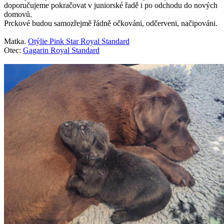
doporučujeme pokračovat v juniorské řadě i po odchodu do nových
domovů.
Prckové budou samozřejmě řádně očkováni, odčerveni, načipováni.
Matka.
Otýlie Pink Star Royal Standard
Otec:
Gagarin Royal Standard