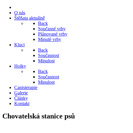
O nás
Štěňata aktuálně
Back
Současné vrhy
Plánované vrhy
Minulé vrhy
Kluci
Back
Současnost
Minulost
Holky
Back
Současnost
Minulost
Canisterapie
Galerie
Články
Kontakt
Chovatelská stanice psů