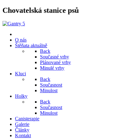
Chovatelská stanice psů
O nás
Štěňata aktuálně
Back
Současné vrhy
Plánované vrhy
Minulé vrhy
Kluci
Back
Současnost
Minulost
Holky
Back
Současnost
Minulost
Canisterapie
Galerie
Články
Kontakt