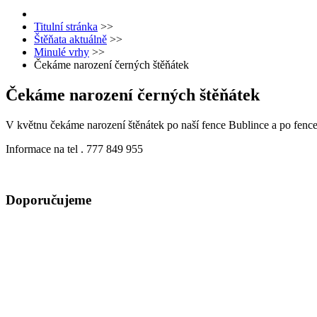
Titulní stránka
>>
Štěňata aktuálně
>>
Minulé vrhy
>>
Čekáme narození černých štěňátek
Čekáme narození černých štěňátek
V květnu čekáme narození štěnátek po naší fence Bublince a po fence
Informace na tel . 777 849 955
Doporučujeme