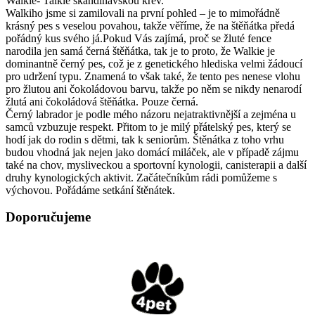
Walkie- Talkie skandinávskou krev.
Walkiho jsme si zamilovali na první pohled – je to mimořádně
krásný pes s veselou povahou, takže věříme, že na štěňátka předá
pořádný kus svého já.Pokud Vás zajímá, proč se žluté fence
narodila jen samá černá štěňátka, tak je to proto, že Walkie je
dominantně černý pes, což je z genetického hlediska velmi žádoucí
pro udržení typu. Znamená to však také, že tento pes nenese vlohu
pro žlutou ani čokoládovou barvu, takže po něm se nikdy nenarodí
žlutá ani čokoládová štěňátka. Pouze černá.
Černý labrador je podle mého názoru nejatraktivnější a zejména u
samců vzbuzuje respekt. Přitom to je milý přátelský pes, který se
hodí jak do rodin s dětmi, tak k seniorům. Štěnátka z toho vrhu
budou vhodná jak nejen jako domácí miláček, ale v případě zájmu
také na chov, mysliveckou a sportovní kynologii, canisterapii a další
druhy kynologických aktivit. Začátečníkům rádi pomůžeme s
výchovou. Pořádáme setkání štěnátek.
Doporučujeme