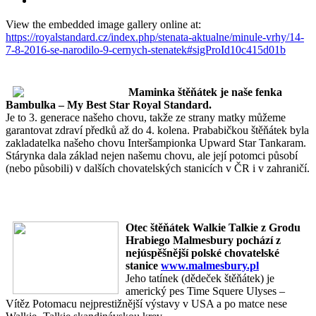
View the embedded image gallery online at:
https://royalstandard.cz/index.php/stenata-aktualne/minule-vrhy/14-
7-8-2016-se-narodilo-9-cernych-stenatek#sigProId10c415d01b
Maminka štěňátek je naše fenka
Bambulka – My Best Star Royal Standard.
Je to 3. generace našeho chovu, takže ze strany matky můžeme
garantovat zdraví předků až do 4. kolena. Prababičkou štěňátek byla
zakladatelka našeho chovu Interšampionka Upward Star Tankaram.
Stárynka dala základ nejen našemu chovu, ale její potomci působí
(nebo působili) v dalších chovatelských stanicích v ČR i v zahraničí.
Otec štěňátek Walkie Talkie z Grodu
Hrabiego Malmesbury pochází z
nejúspěšnější polské chovatelské
stanice
www.malmesbury.pl
Jeho tatínek (dědeček štěňátek) je
americký pes Time Squere Ulyses –
Vítěz Potomacu nejprestižnější výstavy v USA a po matce nese