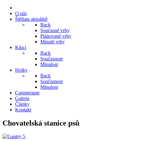
O nás
Štěňata aktuálně
Back
Současné vrhy
Plánované vrhy
Minulé vrhy
Kluci
Back
Současnost
Minulost
Holky
Back
Současnost
Minulost
Canisterapie
Galerie
Články
Kontakt
Chovatelská stanice psů